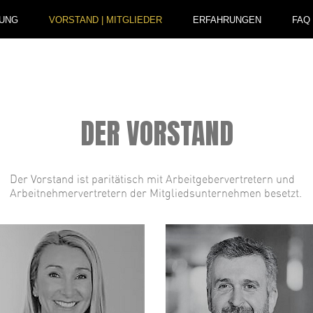
TUNG
VORSTAND | MITGLIEDER
ERFAHRUNGEN
FAQ
DER VORSTAND
Der Vorstand ist paritätisch mit Arbeitgebervertretern und
Arbeitnehmervertretern der Mitgliedsunternehmen besetzt.