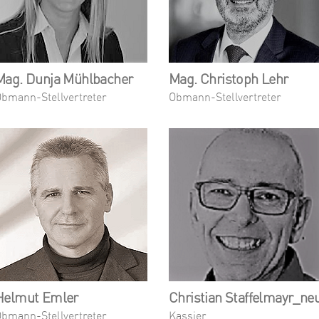
Mag. Dunja Mühlbacher
Mag. Christoph Lehr
bmann-Stellvertreter
Obmann-Stellvertreter
Helmut Emler
Christian Staffelmayr_ne
bmann-Stellvertreter
Kassier