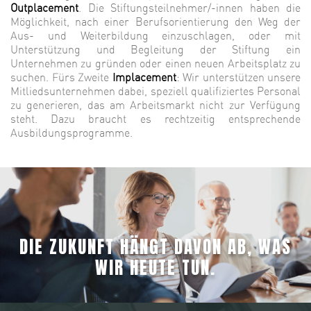
Outplacement
. Die Stiftungsteilnehmer/-innen haben die
Möglichkeit, nach einer Berufsorientierung den Weg der
Aus- und Weiterbildung einzuschlagen, oder mit
Unterstützung und Begleitung der Stiftung ein
Unternehmen zu gründen oder einen neuen Arbeitsplatz zu
suchen. Fürs Zweite
Implacement
: Wir unterstützen unsere
Mitliedsunternehmen dabei, speziell qualifiziertes Personal
zu generieren, das am Arbeitsmarkt nicht zur Verfügung
steht. Dazu braucht es rechtzeitig entsprechende
Ausbildungsprogramme.
DIE ZUKUNFT HÄNGT DAVON AB, WAS
WIR HEUTE TUN.