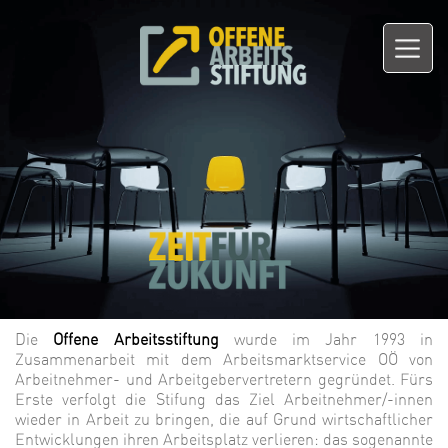
Die
Offene Arbeitsstiftung
wurde im Jahr 1993 in
Zusammenarbeit mit dem Arbeitsmarktservice OÖ von
Arbeitnehmer- und Arbeitgebervertretern gegründet. Fürs
Erste verfolgt die Stifung das Ziel Arbeitnehmer/-innen
wieder in Arbeit zu bringen, die auf Grund wirtschaftlicher
Entwicklungen ihren Arbeitsplatz verlieren: das sogenannte