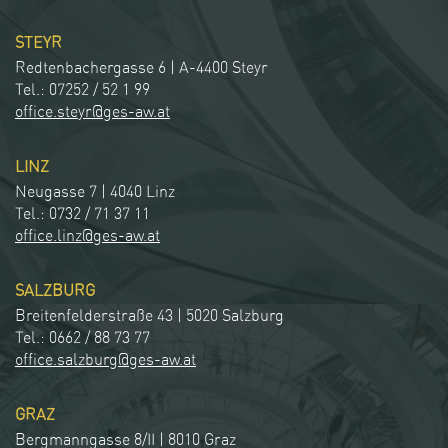
STEYR
Redtenbachergasse 6 | A-4400 Steyr
Tel.: 07252 / 52 1 99
office.steyr@ges-aw.at
LINZ
Neugasse 7 | 4040 Linz
Tel.: 0732 / 71 37 11
office.linz@ges-aw.at
SALZBURG
Breitenfelderstraße 43 | 5020 Salzburg
Tel.: 0662 / 88 73 77
office.salzburg@ges-aw.at
GRAZ
Bergmanngasse 8/II | 8010 Graz